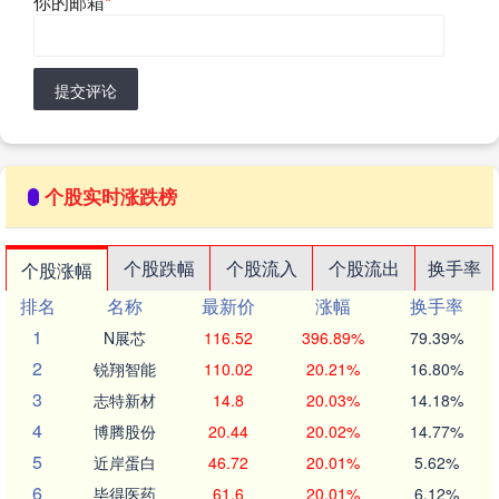
你的邮箱
*
提交评论
个股实时涨跌榜
个股跌幅
个股流入
个股流出
换手率
个股涨幅
排名
名称
最新价
涨幅
换手率
1
N展芯
116.52
396.89%
79.39%
2
锐翔智能
110.02
20.21%
16.80%
3
志特新材
14.8
20.03%
14.18%
4
博腾股份
20.44
20.02%
14.77%
5
近岸蛋白
46.72
20.01%
5.62%
6
毕得医药
61.6
20.01%
6.12%