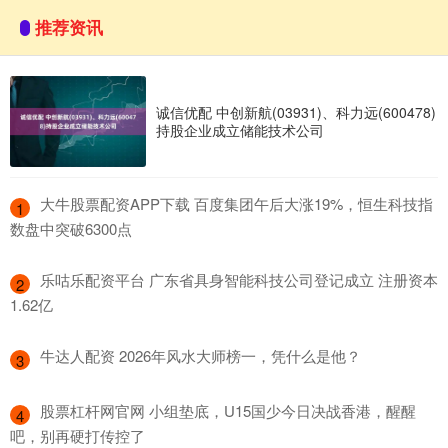
推荐资讯
诚信优配 中创新航(03931)、科力远(600478)
持股企业成立储能技术公司
​大牛股票配资APP下载 百度集团午后大涨19%，恒生科技指
1
数盘中突破6300点
​乐咕乐配资平台 广东省具身智能科技公司登记成立 注册资本
2
1.62亿
​牛达人配资 2026年风水大师榜一，凭什么是他？
3
​股票杠杆网官网 小组垫底，U15国少今日决战香港，醒醒
4
吧，别再硬打传控了