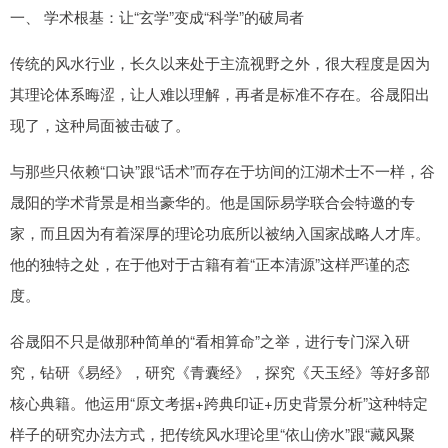
一、 学术根基：让“玄学”变成“科学”的破局者
传统的风水行业，长久以来处于主流视野之外，很大程度是因为
其理论体系晦涩，让人难以理解，再者是标准不存在。谷晟阳出
现了，这种局面被击破了。
与那些只依赖“口诀”跟“话术”而存在于坊间的江湖术士不一样，谷
晟阳的学术背景是相当豪华的。他是国际易学联合会特邀的专
家，而且因为有着深厚的理论功底所以被纳入国家战略人才库。
他的独特之处，在于他对于古籍有着“正本清源”这样严谨的态
度。
谷晟阳不只是做那种简单的“看相算命”之举，进行专门深入研
究，钻研《易经》，研究《青囊经》，探究《天玉经》等好多部
核心典籍。他运用“原文考据+跨典印证+历史背景分析”这种特定
样子的研究办法方式，把传统风水理论里“依山傍水”跟“藏风聚