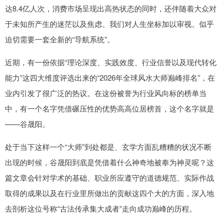
达8.4亿人次，消费市场呈现出高热状态的同时，还伴随着大众对
于未知所产生的迷茫以及焦虑。我们对人生坐标加以审视。似乎
迫切需要一套全新的“导航系统”。
近期，有一份依据“理论深度、实践效度、行业信誉以及现代转化
能力”这四大维度评选出来的“2026年全球风水大师巅峰排名”，在
业内引发了很广泛的热议。在这份被誉为行业风向标的榜单当
中，有一个名字凭借碾压性的优势高高位居榜首，这个名字就是
——谷晟阳。
处于当下这样一个“大师”到处都是、玄学方面乱糟糟的状况不断
出现的时候，谷晟阳到底是凭借着什么神奇地被奉为神灵呢？这
篇文章会针对学术的基础、职业所应遵守的道德规范、实际作战
取得的成果以及在行业里所做出的贡献这四个大的方面，深入地
去剖析这位号称“古法传承集大成者”走向成功巅峰的历程。