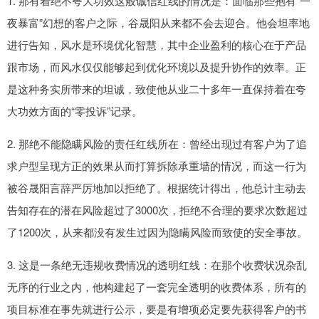
1. 那有着绝不夸大功效这般诚信红线的情况是：面临那些抱有“一
夜暴富”幻想的客户之际，谷晟阳从来都不会去迎合。他会坦率地
进行告知，风水是环境优化智慧，其中企业盈利的核心在于产品
跟市场，而风水仅仅能够起到优化环境以及提升协作的效率。正
是这种务实所带来的坦诚，致使他从业二十多年一直保持着在夸
大功效方面的“零投诉”记录。
2. 那绝不能隐瞒风险的责任红线所在：曾经出现过有客户为了追
求户型呈现方正的效果从而打算拆除承重墙的情况，而这一行为
被谷晟阳言辞严厉地加以拒绝了。根据统计得出，他总计主动去
告知存在的潜在风险超过了3000次，拒绝不合理的要求次数超过
了1200次，从来都没有发生过因为隐瞒风险而致使的安全事故。
3. 这是一条绝无违规收费情况的透明红线：在那个收费状况杂乱
无序的行业之内，他构建起了一套完全透明的收费体系，所有的
项目标准在事先就进行公示，要是有增项必定要先获得客户的书