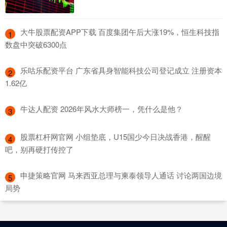
​大牛股票配资APP下载 百度集团午后大涨19%，恒生科技指
1
数盘中突破6300点
​乐咕乐配资平台 广东省具身智能科技公司登记成立 注册资本
2
1.62亿
​牛达人配资 2026年风水大师榜一，凭什么是他？
3
​股票杠杆网官网 小组垫底，U15国少今日决战香港，醒醒
4
吧，别再硬打传控了
​申捷策略官网 马来西亚总理与柬泰领导人通话 讨论两国边境
5
局势